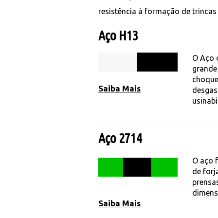
resistência à formação de trincas
Aço H13
O Aço d
grande 
choque
Saiba Mais
desgas
usinabi
Aço 2714
O aço 
de for
prensas
dimens
Saiba Mais