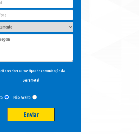
eito receber outros tipos de comunicação da
Serrametal
to
Não Aceito