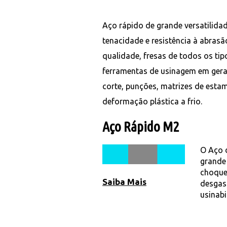
Aço rápido de grande versatilid
tenacidade e resistência à abrasã
qualidade, fresas de todos os tip
ferramentas de usinagem em ger
corte, punções, matrizes de est
deformação plástica a frio.
Aço Rápido M2
O Aço d
grande 
choque
Saiba Mais
desgas
usinabi