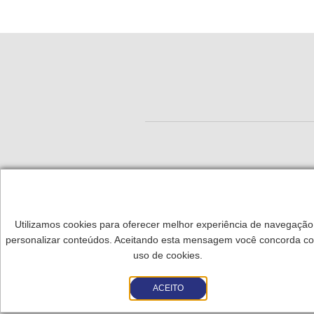
Utilizamos cookies para oferecer melhor experiência de navegação
Aceito receber outros tipos de comunicação da Ser
personalizar conteúdos. Aceitando esta mensagem você concorda c
uso de cookies.
Aceito
Não Aceito
ACEITO