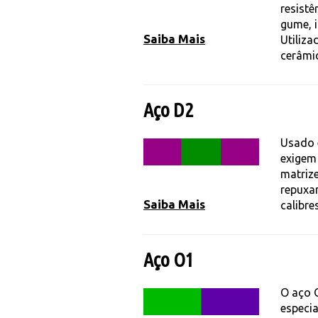
resistê
gume, i
Saiba Mais
Utiliz
cerâmi
Aço D2
Usado 
exigem 
matrize
repuxa
Saiba Mais
calibre
Aço O1
O aço O
especi