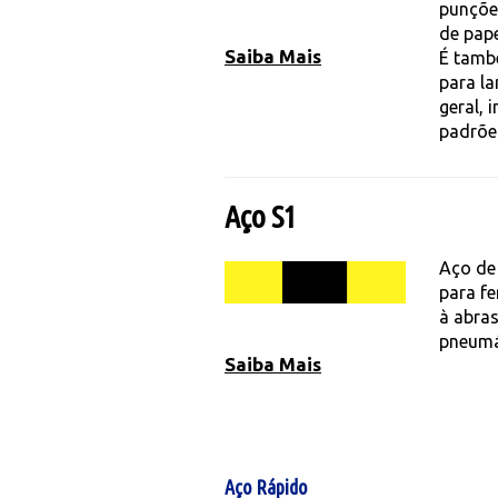
punçõe
de pape
Saiba Mais
É també
para l
geral,
padrões
Aço S1
Aço de 
para f
à abra
pneumá
Saiba Mais
Aço Rápido