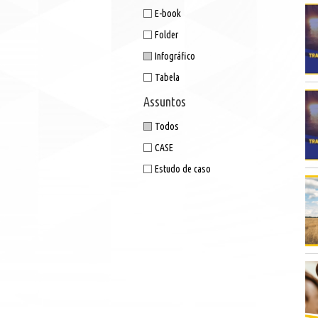
E-book
Folder
Infográfico
Tabela
Assuntos
Todos
CASE
Estudo de caso
In
col
qua