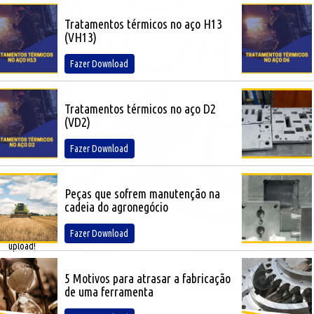
Tratamentos térmicos no aço H13
(VH13)
Fazer Download
Tratamentos térmicos no aço D2
(VD2)
Fazer Download
sira a imagem e
Peças que sofrem manutenção na
oque o link nela
cadeia do agronegócio
ndo for fazer o
Fazer Download
upload!
5 Motivos para atrasar a fabricação
de uma ferramenta