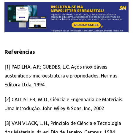
Referências
[1] PADILHA, A.F.; GUEDES, L.C. Aços inoxidáveis
austeniticos-microestrutura e propriedades, Hermus
Editora Ltda, 1994.
[2] CALLISTER, W. D., Ciência e Engenharia de Materiais:
Uma Introdução. John Wiley & Sons, Inc., 2002
[3] VAN VLACK, L. H., Princípio de Ciência e Tecnologia
dos Materiais, 4ª. ed. Dio de Janeiro, Campus, 1984.