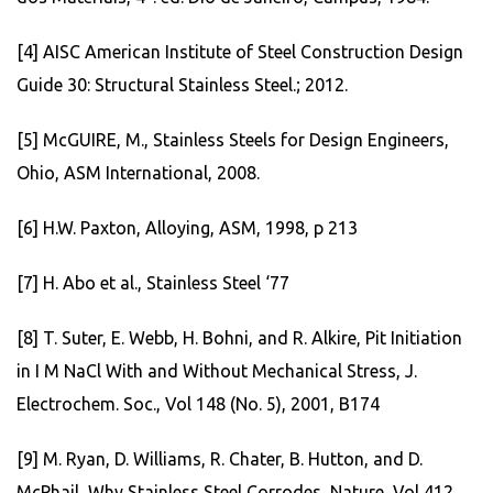
[4] AISC American Institute of Steel Construction Design
Guide 30: Structural Stainless Steel.; 2012.
[5] McGUIRE, M., Stainless Steels for Design Engineers,
Ohio, ASM International, 2008.
[6] H.W. Paxton, Alloying, ASM, 1998, p 213
[7] H. Abo et al., Stainless Steel ‘77
[8] T. Suter, E. Webb, H. Bohni, and R. Alkire, Pit Initiation
in I M NaCl With and Without Mechanical Stress, J.
Electrochem. Soc., Vol 148 (No. 5), 2001, B174
[9] M. Ryan, D. Williams, R. Chater, B. Hutton, and D.
McPhail, Why Stainless Steel Corrodes, Nature, Vol 412,