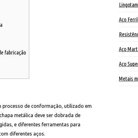
Lingotam
Aço Ferrí
ra
Resistênc
Aço Mart
de fabricação
Aço Supe
Metais m
m processo de conformação, utilizado em
a chapa metálica deve ser dobrada de
gidas, e diferentes ferramentas para
com diferentes aços.