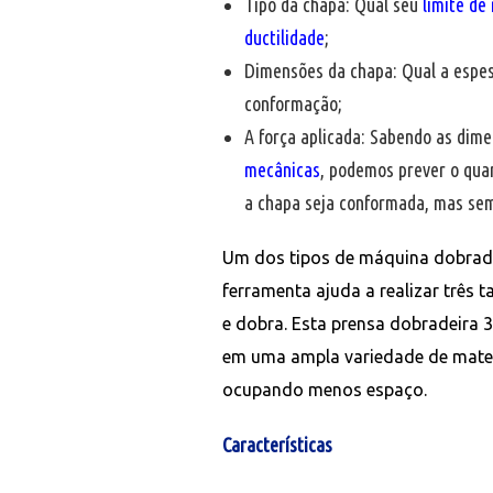
Tipo da chapa: Qual seu
limite de
ductilidade
;
Dimensões da chapa: Qual a espe
conformação;
A força aplicada: Sabendo as dim
mecânicas
, podemos prever o quan
a chapa seja conformada, mas sem
Um dos tipos de máquina dobrade
ferramenta ajuda a realizar três 
e dobra. Esta prensa dobradeira 
em uma ampla variedade de mater
ocupando menos espaço.
Características