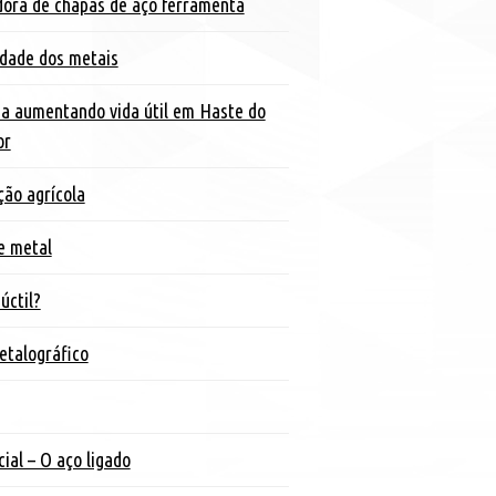
dora de chapas de aço ferramenta
idade dos metais
ia aumentando vida útil em Haste do
or
ão agrícola
e metal
úctil?
etalográfico
ial – O aço ligado