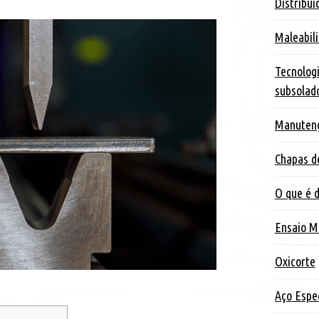
Distribui
Maleabil
Tecnolog
subsolad
Manutenç
Chapas d
O que é d
Ensaio M
Oxicorte
Aço Espec