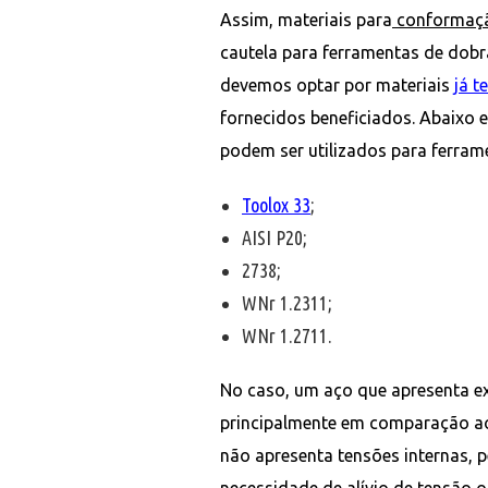
Assim, materiais para
conformaç
cautela para ferramentas de dobr
devemos optar por materiais
já t
fornecidos beneficiados. Abaixo e
podem ser utilizados para ferram
Toolox 33
;
AISI P20;
2738;
WNr 1.2311;
WNr 1.2711.
No caso, um aço que apresenta e
principalmente em comparação ao
não apresenta tensões internas,
necessidade de alívio de tensão