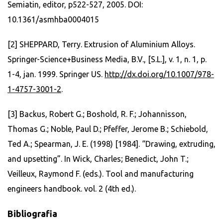
Semiatin, editor, p522-527, 2005. DOI:
10.1361/asmhba0004015
[2] SHEPPARD, Terry. Extrusion of Aluminium Alloys.
Springer-Science+Business Media, B.V., [S.L.], v. 1, n. 1, p.
1-4, jan. 1999. Springer US.
http://dx.doi.org/10.1007/978-
1-4757-3001-2
.
[3] Backus, Robert G.; Boshold, R. F.; Johannisson,
Thomas G.; Noble, Paul D.; Pfeffer, Jerome B.; Schiebold,
Ted A.; Spearman, J. E. (1998) [1984]. “Drawing, extruding,
and upsetting”. In Wick, Charles; Benedict, John T.;
Veilleux, Raymond F. (eds.). Tool and manufacturing
engineers handbook. vol. 2 (4th ed.).
Bibliografia